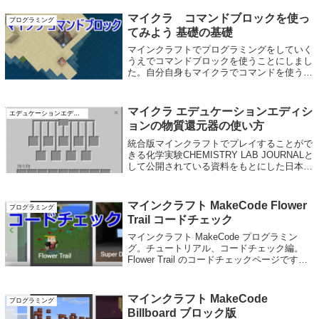
() { blocks....
マイクラ コマンドブロックを使っ
プログラミング
てみよう 基礎の基礎
マインクラフトでプログラミングをしていく
うえでコマンドブロックを使うことにしまし
た。自分自身もマイクラでコマンドを使うの
は初めてです。スクラッチやメイクコードと
は少し違った感じです。最新のビルドで様々
なエディションで試していきます。ブロック
マイクラ エデュケーションエディシ
エデュケーションエディション
プログラミングから一歩先に進みたい。
ョンの物質還元器の使い方
統合版マインクラフトでプレイすることがで
きる化学実験CHEMISTRY LAB JOURNALと
して公開されている資料をもとにした日本語
解説ページです。 物質還元器とは？ アイテ
ムを分解して元素を取り出す装置です。 こ
れもなかなか面白い装置...
マインクラフト MakeCode Flower
プログラミング
Trail コードチェック
マインクラフト MakeCode プログラミン
グ。チュートリアル、コードチェック編。
Flower Trail のコードチェックページです。
player.onChat("trail", function () { for (let i =
...
マインクラフト MakeCode
プログラミング
Billboard ブロック版