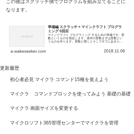
この後はスクラッチ側でプログラムを組み立てることに
なります。
準備編 スクラッチ × マインクラフト プログラ
ミング 0回目
マインクラフト プログラミング するための準備です。変
数というものを指定します。基本の変数まずは変数とい
うものを作ります。変数と聞くとそこですでにあきらめ
てしまう方もいると思いますがここでやる変数はわりと
簡単です。基本の変数を作らないとブロ...
2018.11.06
a-wakeseeker.com
更新履歴
初心者必見 マイクラ コマンド15種を覚えよう
マイクラ コマンドブロックを使ってみよう 基礎の基礎
マイクラ 画面サイズを変更する
マイクロソフト365管理センターでマイクラを管理