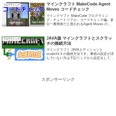
ラフト JAVA版で...
マインクラフト MakeCode Agent
プログラミング
Moves コードチェック
マインクラフト MakeCode プログラミン
グ。チュートリアル、コードチェック編。多
分一番簡単だと思われるAgent Moves のコ
ードチェックページです。命令4つ分のコー
ドですね。 player.onChat("tp", functi...
JAVA版 マインクラフトとスクラッ
プログラミング
チの接続方法
マインクラフト JAVAエディションと
scratch1.4 の接続方法です。事前の設定が済
んでいない方は下記リンクから設定をしてく
ださい。マインクラフトとスクラッチの接続
方法起動する順番はどちらでもいいのでマイ
ンクラフトとスクラッチ1.4を...
スポンサーリンク