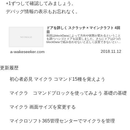
+1ずつして確認してみましょう。
デバッグ情報の表示もお忘れなく。
ドアを詳しく スクラッチ × マインクラフト 4回
目
前回はblockDataによって方向や状態が変わるということ
を調べハシゴとドアを設置しました。さらにドアは2つの
blockDataで組み合わせないと正しく設置できないという
ことがわかりました。開閉の状態や電源の状態で分かれ
ていることも分かり...
2018.11.12
a-wakeseeker.com
更新履歴
初心者必見 マイクラ コマンド15種を覚えよう
マイクラ コマンドブロックを使ってみよう 基礎の基礎
マイクラ 画面サイズを変更する
マイクロソフト365管理センターでマイクラを管理