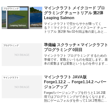
化合物を結合して新たなアイテムを作り出す
装置です。 マイクラwi...
マインクラフト メイクコード プロ
プログラミング
グラミング チュートリアル 第2弾
Leaping Salmon
マインクラフトで空からサケが降ってく
る？！マイクラミング メイクコード チュー
トリアル 第2弾 No.02今回は海の楽しみとし
て紹介されている2つのチュートリアルと2つ
のサンプルのうちチュートリアルとして紹介
されているものを実践していきたい...
準備編 スクラッチ × マインクラフト
プログラミング
プログラミング 0回目
マインクラフト プログラミング するための
準備です。変数というものを指定します。基
本の変数まずは変数というものを作ります。
変数と聞くとそこですでにあきらめてしまう
方もいると思いますがここでやる変数はわり
と簡単です。基本の変数を作らないとブロ...
マインクラフト JAVA版
マインクラフト
Forge1.12.2 → Forge1.14.2 へバー
ジョンアップ
Forgeのバージョンアップを行うと1.14.2環
境ではプログラミングができなくなります。
別にゲームフォルダを作って1.14.2専用にす
ることをオススメします。プログラミングを
する場合は1.12でやりましょう。 マインク