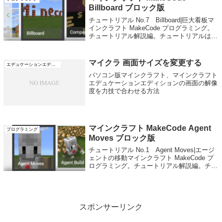
Billboard ブロック版
チュートリアル No.7 Billboard|巨大看板マ
インクラフト MakeCode プログラミング。
チュートリアル解説編。チュートリアルは途
中でやめると強制的に解説が終了します。
Billboard の解説ページです。 チュートリア
ル解説...
マイクラ 画面サイズを変更する
エデュケーションエディション
パソコン版マインクラフト、マインクラフト
エデュケーションエディションの画面の解像
度を力技で合わせる方法
マインクラフト MakeCode Agent
プログラミング
Moves ブロック版
チュートリアル No.1 Agent Moves|エージ
ェントの移動マインクラフト MakeCode プ
ログラミング。チュートリアル解説編。チュ
ートリアルは途中でやめると強制的に解説が
終了します。多分一番簡単だと思われる
Agent Move...
スポンサーリンク