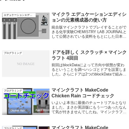
マイクラ エデュケーションエディシ
エデュケーションエディション
ョンの元素構成器の使い方
統合版マインクラフトでプレイすることがで
きる化学実験CHEMISTRY LAB JOURNALと
して公開されている資料をもとにした日本語
解説ページです。元素構成器とは？物質を構
成する陽子、電子、中性子を組み合わせて元
素を作る機械です。元素構...
ドアを詳しく スクラッチ × マインク
プログラミング
ラフト 4回目
前回はblockDataによって方向や状態が変わ
るということを調べハシゴとドアを設置しま
した。さらにドアは2つのblockDataで組み合
わせないと正しく設置できないということが
わかりました。開閉の状態や電源の状態で分
かれていることも分かり...
マインクラフト MakeCode
プログラミング
Chicken Rain コードチェック
いよいよ本当に最後のチュートリアルとなり
ました。まさか英語版にもう一つあったなん
て気が付きませんでしたね。マインクラフト
MakeCode プログラミング。チュートリア
ル、コードチェック編。Chicken Rain のコ
ードチェックページで...
マインクラフト MakeCode
プログラミング